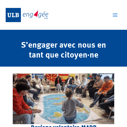
Aller
au
contenu
Mai
Men
S’engager avec nous en
tant que citoyen·ne