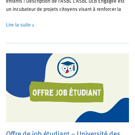
enfants ! Description de l’ASBL L’ASBL ULB Engagée est
un incubateur de projets citoyens visant à renforcer la
Offre
Lire la suite »
de
stage
février
2026
–
Université
des
enfants
Offre de job étudiant – Université des