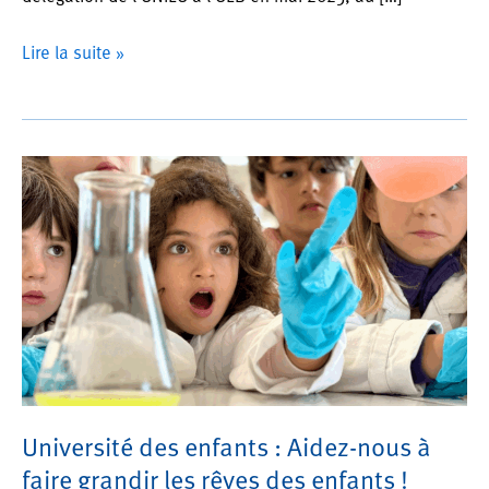
Mission
Lire la suite »
à
Lubumbashi
:
lancement
de
l’Université
des
enfants
à
l’UNILU
Université des enfants : Aidez-nous à
faire grandir les rêves des enfants !