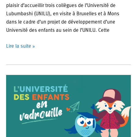
plaisir d’accueillir trois collègues de l’Université de
Lubumbashi (UNILU), en visite à Bruxelles et à Mons
dans le cadre d’un projet de développement d’une
Université des enfants au sein de l’UNILU. Cette
L’UDE
Lire la suite »
accueille
une
délégation
de
l’Université
de
Lubumbashi