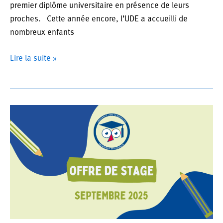
premier diplôme universitaire en présence de leurs
proches. Cette année encore, l’UDE a accueilli de
nombreux enfants
Cérémonie
Lire la suite »
de
remise
de
diplômes
2025
–
Université
des
enfants
ULB