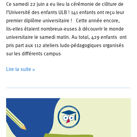
Ce samedi 22 juin a eu lieu la cérémonie de clôture de
l’Université des enfants ULB ! 141 enfants ont reçu leur
premier diplôme universitaire ! Cette année encore,
ils·elles étaient nombreux·euses à découvrir le monde
universitaire le samedi matin. Au total, 429 enfants ont
pris part aux 112 ateliers ludo-pédagogiques organisés
sur les différents campus
Cérémonie
Lire la suite »
de
remise
de
diplômes
2024
–
Université
des