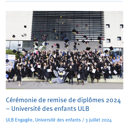
Enfants
en
vadrouille”
!
Cérémonie de remise de diplômes 2024
– Université des enfants ULB
ULB Engagée
,
Université des enfants
/
3 juillet 2024