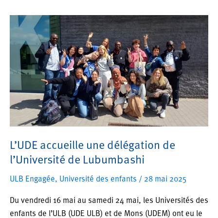
septembre
2025
–
Université
des
enfants
L’UDE accueille une délégation de
l’Université de Lubumbashi
ULB Engagée
,
Université des enfants
/
28 mai 2025
Du vendredi 16 mai au samedi 24 mai, les Universités des
enfants de l’ULB (UDE ULB) et de Mons (UDEM) ont eu le