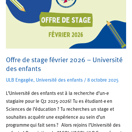
à
faire
grandir
les
rêves
des
enfants
!
Offre de stage février 2026 – Université
des enfants
ULB Engagée
,
Université des enfants
/
8 octobre 2025
L’Université des enfants est à la recherche d’un·e
stagiaire pour le Q2 2025-2026! Tu es étudiant·e en
Sciences de l’éducation ? Tu recherches un stage et
souhaites acquérir une expérience au sein d’un
programme qui fait sens ? Alors rejoins l’Université des