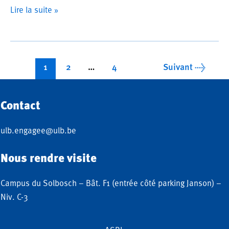
offre
Lire la suite »
de
stage
septembre
Pagination
2024
1
2
…
4
Suivant
→
d’article
–
Université
Contact
des
enfants
ulb.engagee@ulb.be
Nous rendre visite
Campus du Solbosch – Bât. F1 (entrée côté parking Janson) –
Niv. C-3