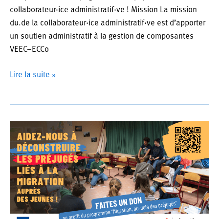
collaborateur·ice administratif·ve ! Mission La mission
du.de la collaborateur·ice administratif·ve est d’apporter
un soutien administratif à la gestion de composantes
VEEC–ECCo
Offre
Lire la suite »
d’emploi
:
Collaborateur·ice
administratif·ve