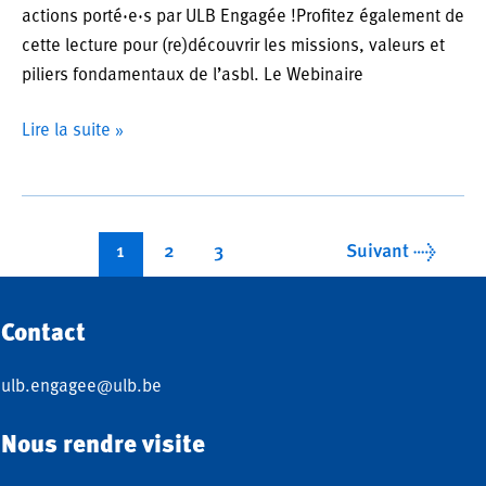
actions porté·e·s par ULB Engagée !Profitez également de
cette lecture pour (re)découvrir les missions, valeurs et
piliers fondamentaux de l’asbl. Le Webinaire
ULB
Lire la suite »
Engagée
:
Rapport
Pagination
d’Activité
1
2
3
Suivant
→
d’article
2021
de
Contact
l’asbl
ulb.engagee@ulb.be
Nous rendre visite