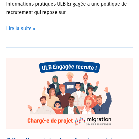
Informations pratiques ULB Engagée a une politique de
recrutement qui repose sur
Offre
Lire la suite »
d’emploi
:
chargé·e
de
communication