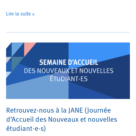
ULB
Lire la suite »
Engagée
x
Alumni
Day
Retrouvez-nous à la JANE (Journée
d’Accueil des Nouveaux et nouvelles
étudiant·e·s)