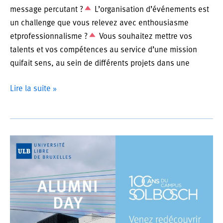
message percutant ?
L’organisation d’événements est
un challenge que vous relevez avec enthousiasme
etprofessionnalisme ?
Vous souhaitez mettre vos
talents et vos compétences au service d’une mission
quifait sens, au sein de différents projets dans une
OFFRE
Lire la suite »
D’EMPLOI
:
CHARGÉ·E
DE
COMMUNICATION