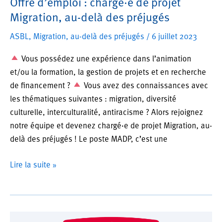
Offre d’emploi : chargé·e de projet
Migration, au-delà des préjugés
ASBL
,
Migration, au-delà des préjugés
/
6 juillet 2023
Vous possédez une expérience dans l’animation
et/ou la formation, la gestion de projets et en recherche
de financement ?
Vous avez des connaissances avec
les thématiques suivantes : migration, diversité
culturelle, interculturalité, antiracisme ? Alors rejoignez
notre équipe et devenez chargé·e de projet Migration, au-
delà des préjugés ! Le poste MADP, c’est une
Offre
Lire la suite »
d’emploi
:
chargé·e
de