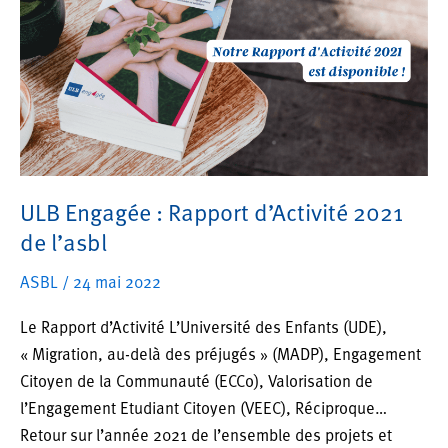
d’Accueil
des
Nouveaux
et
nouvelles
étudiant·e·s)
ULB Engagée : Rapport d’Activité 2021
de l’asbl
ASBL
/
24 mai 2022
Le Rapport d’Activité L’Université des Enfants (UDE),
« Migration, au-delà des préjugés » (MADP), Engagement
Citoyen de la Communauté (ECCo), Valorisation de
l’Engagement Etudiant Citoyen (VEEC), Réciproque…
Retour sur l’année 2021 de l’ensemble des projets et